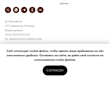
данных
© NZeveltova
ИП Зевельтова Наталья
Владимировна
ИНН 222211451205
Р/с 40802810023140003048
СОТРУДНИЧЕСТВО
КОРПОРАТИВНЫЕ ЗАКАЗЫ
Сайт использует cookie-файлы, чтобы сделать ваше пребывание на нём
максимально удобным. Оставаясь на сайте, вы даёте своё согласие на
все предложения принимаем по
+7 905 926 8783
использование cookie-файлов.
электронной почте
e-mail: NZeveltova@yandex.ru
NZeveltova@yandex.ru
СОГЛАСЕН