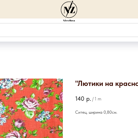
"Лютики на красн
140
р.
/
1 m
Ситец, ширина 0,80см.