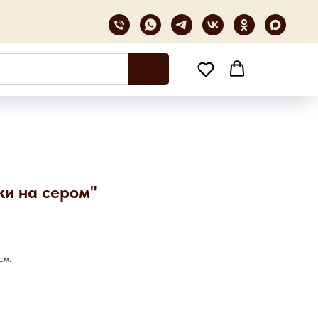
и на сером"
см.