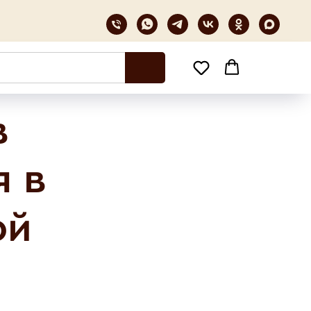
в
я в
ой