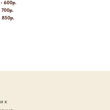
- 600р.
 700р.
 850р.
и к