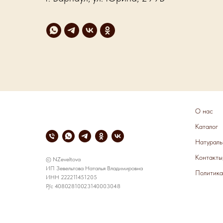
О нас
Каталог
Натураль
Контакты
© NZeveltova
ИП Зевельтова Наталья Владимировна
Политика
ИНН 222211451205
Р/с 40802810023140003048