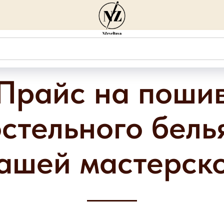
Прайс на поши
стельного бель
ашей мастерск