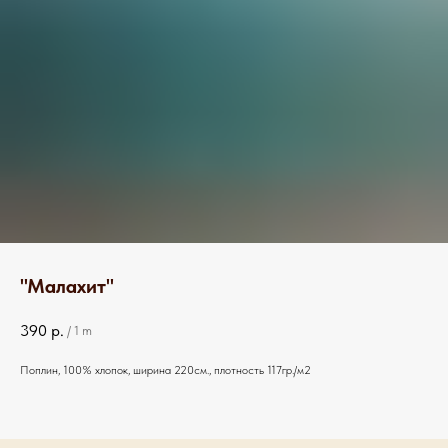
"Малахит"
390
р.
/
1 m
Поплин, 100% хлопок, ширина 220см., плотность 117гр./м2