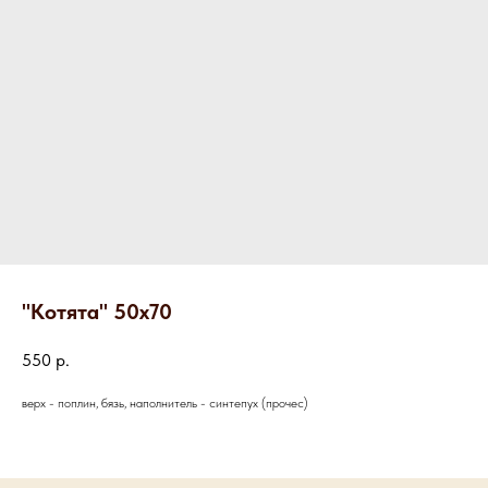
"Котята" 50х70
550
р.
верх - поплин, бязь, наполнитель - синтепух (прочес)