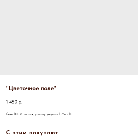
"Цветочное поле"
1 450
р.
бязь 100% хлопок, размер двушка 1.75-2.10
С этим покупают