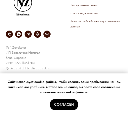
Натуральные ткани
Контакты, вакансии
Политика обработки персональных
данных
© NZeveltova
ИП Зевельтова Наталья
Владимировна
ИНН 222211451205
Р/с 40802810023140003048
СОТРУДНИЧЕСТВО
КОРПОРАТИВНЫЕ ЗАКАЗЫ
Сайт использует cookie-файлы, чтобы сделать ваше пребывание на нём
максимально удобным. Оставаясь на сайте, вы даёте своё согласие на
все предложения принимаем по
+7 905 926 8783
использование cookie-файлов.
электронной почте
e-mail: NZeveltova@yandex.ru
NZeveltova@yandex.ru
СОГЛАСЕН