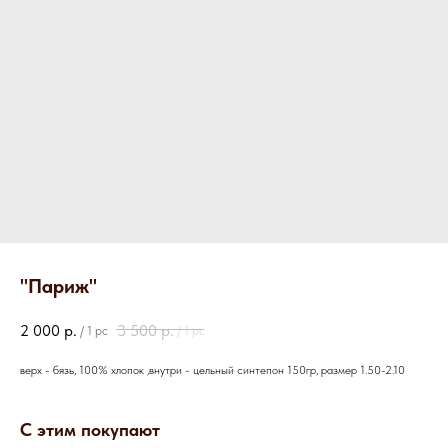
"Париж"
2 000
р.
3 500
р.
/
1 pc
/
1 pc
верх - бязь, 100% хлопок ,внутри - цельный синтепон 150гр, размер 1.50-2.10
С этим покупают