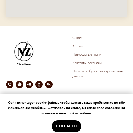
О нас
Каталог
Натуральные ткани
Контакты, вакансии
Политика обработки персональных
данных
© NZeveltova
Сайт использует cookie-файлы, чтобы сделать ваше пребывание на нём
ИП Зевельтова Наталья
максимально удобным. Оставаясь на сайте, вы даёте своё согласие на
Владимировна
использование cookie-файлов.
ИНН 222211451205
Р/с 40802810023140003048
СОГЛАСЕН