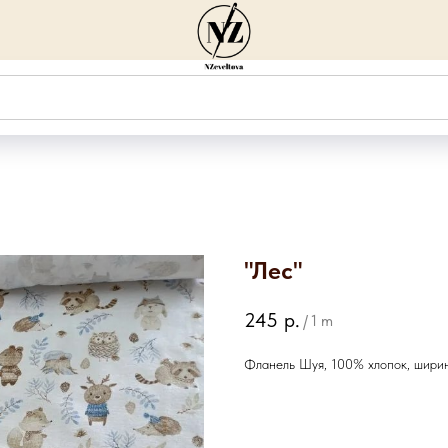
"Лес"
245
р.
/
1 m
Фланель Шуя, 100% хлопок, ширин