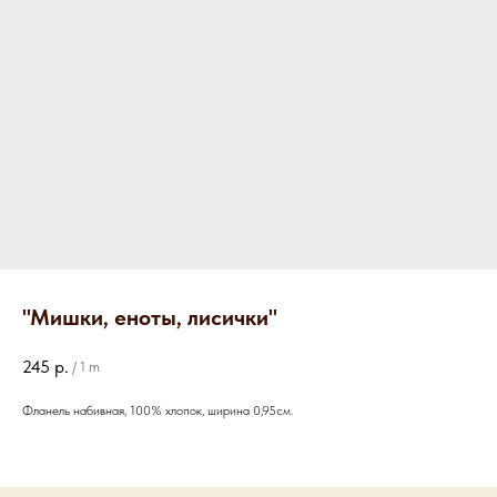
"Мишки, еноты, лисички"
245
р.
/
1 m
Фланель набивная, 100% хлопок, ширина 0,95см.