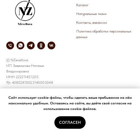
Каталог
Натуральные ткани
Контакты, вакансии
Политика обработки персональных
данных
© NZeveltova
ИП Зевельтова Наталья
Владимировна
ИНН 222211451205
Р/с 40802810023140003048
СОТРУДНИЧЕСТВО
КОРПОРАТИВНЫЕ ЗАКАЗЫ
Сайт использует cookie-файлы, чтобы сделать ваше пребывание на нём
максимально удобным. Оставаясь на сайте, вы даёте своё согласие на
все предложения принимаем по
+7 905 926 8783
использование cookie-файлов.
электронной почте
e-mail: NZeveltova@yandex.ru
NZeveltova@yandex.ru
СОГЛАСЕН