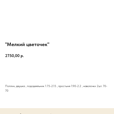
"Мелкий цветочек"
2750,00
р.
Поплин, двушка , пододеяльник 1.75-2.15 , простыня 1.90-2.2 , наволочки 2шт. 70-
70