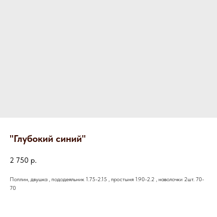
"Глубокий синий"
2 750
р.
Поплин, двушка , пододеяльник 1.75-2.15 , простыня 1.90-2.2 , наволочки 2шт. 70-
70