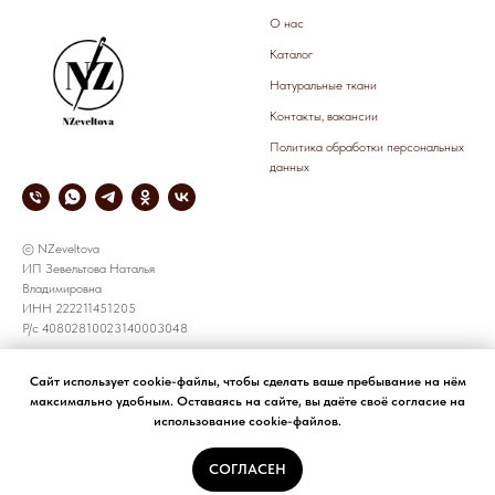
О нас
Каталог
Натуральные ткани
Контакты, вакансии
Политика обработки персональных
данных
© NZeveltova
ИП Зевельтова Наталья
Владимировна
ИНН 222211451205
Р/с 40802810023140003048
СОТРУДНИЧЕСТВО
КОРПОРАТИВНЫЕ ЗАКАЗЫ
Сайт использует cookie-файлы, чтобы сделать ваше пребывание на нём
максимально удобным. Оставаясь на сайте, вы даёте своё согласие на
все предложения принимаем по
+7 905 926 8783
использование cookie-файлов.
электронной почте
e-mail: NZeveltova@yandex.ru
NZeveltova@yandex.ru
СОГЛАСЕН