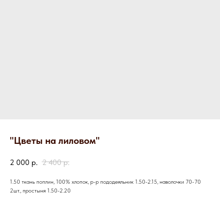
"Цветы на лиловом"
2 000
р.
2 400
р.
1.50 ткань поплин, 100% хлопок, р-р пододеяльник 1.50-2.15, наволочки 70-70
2шт., простыня 1.50-2.20