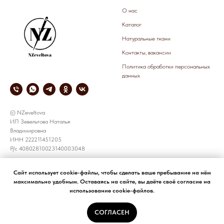
О нас
Каталог
Натуральные ткани
Контакты, вакансии
Политика обработки персональных
данных
© NZeveltova
ИП Зевельтова Наталья
Владимировна
ИНН 222211451205
Р/с 40802810023140003048
СОТРУДНИЧЕСТВО
КОРПОРАТИВНЫЕ ЗАКАЗЫ
Сайт использует cookie-файлы, чтобы сделать ваше пребывание на нём
максимально удобным. Оставаясь на сайте, вы даёте своё согласие на
все предложения принимаем по
+7 905 926 8783
использование cookie-файлов.
электронной почте
e-mail: NZeveltova@yandex.ru
NZeveltova@yandex.ru
СОГЛАСЕН