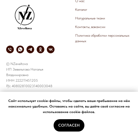
О нас
Каталог
Натуральные ткани
Контакты, вакансии
Политика обработки персональных
данных
© NZeveltova
ИП Зевельтова Наталья
Владимировна
ИНН 222211451205
Р/с 40802810023140003048
СОТРУДНИЧЕСТВО
КОРПОРАТИВНЫЕ ЗАКАЗЫ
Сайт использует cookie-файлы, чтобы сделать ваше пребывание на нём
максимально удобным. Оставаясь на сайте, вы даёте своё согласие на
все предложения принимаем по
+7 905 926 8783
использование cookie-файлов.
электронной почте
e-mail: NZeveltova@yandex.ru
NZeveltova@yandex.ru
СОГЛАСЕН