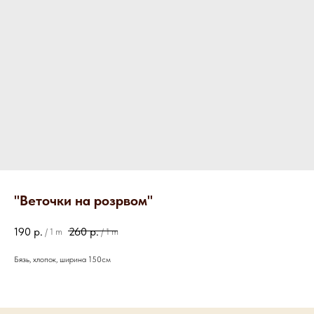
"Веточки на розрвом"
190
р.
260
р.
/
1 m
/
1 m
Бязь, хлопок, ширина 150см