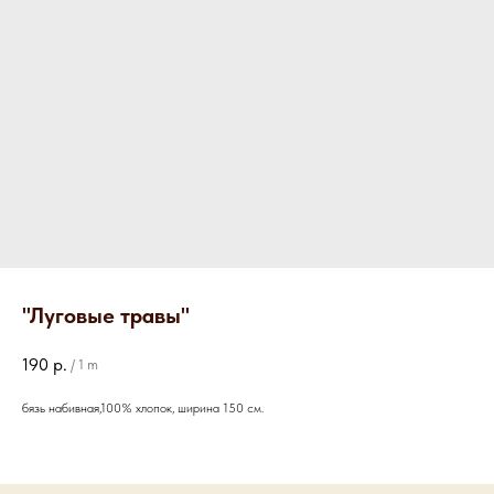
"Луговые травы"
190
р.
/
1 m
бязь набивная,100% хлопок, ширина 150 см.